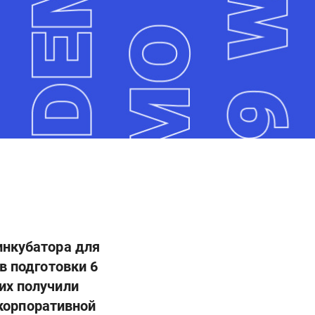
инкубатора для
ев подготовки 6
них получили
корпоративной