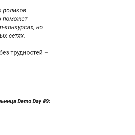
х роликов
то поможет
п-конкурсах, но
ых сетях.
без трудностей –
ельница Demo Day #9: