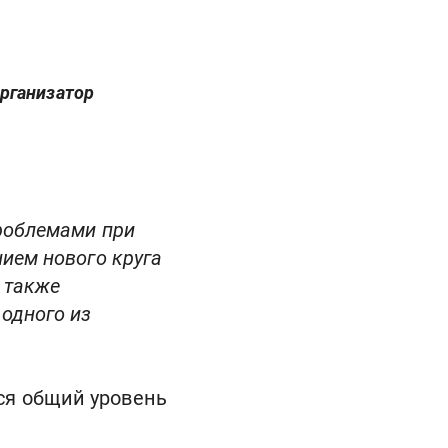
организатор
проблемами при
ием нового круга
 также
одного из
ся общий уровень