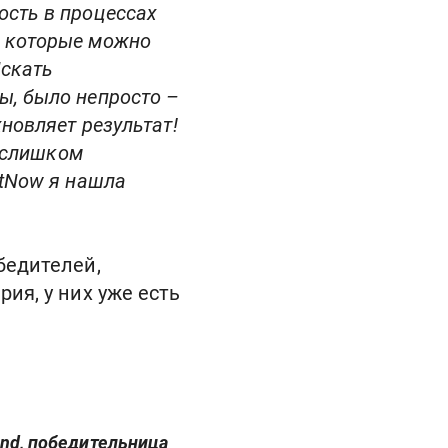
ость в процессах
, которые можно
Искать
ы, было непросто –
хновляет результат!
и слишком
stNow я нашла
бедителей,
рия, у них уже есть
land, победительница