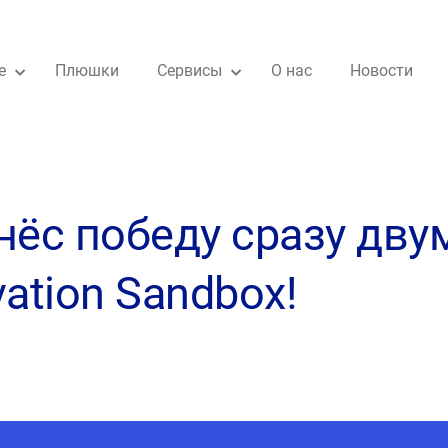
е
Плюшки
Сервисы
О нас
Новости
нёс победу сразу дву
ation Sandbox!