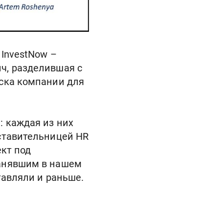
 InvestNow –
ч, разделившая с
иска компании для
: каждая из них
дставительницей HR
ект под
занявшим в нашем
тавляли и раньше.