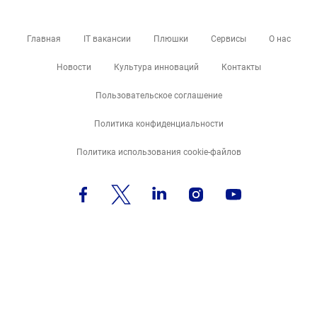
Главная
IT вакансии
Плюшки
Сервисы
О нас
Новости
Культура инноваций
Контакты
Пользовательское соглашение
Политика конфиденциальности
Политика использования cookie-файлов
job@issoft.ge
США, Миннеаполис
Беларусь, Минск