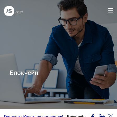
Блокчейн
Главная
›
Культура инноваций
›
Блокчейн