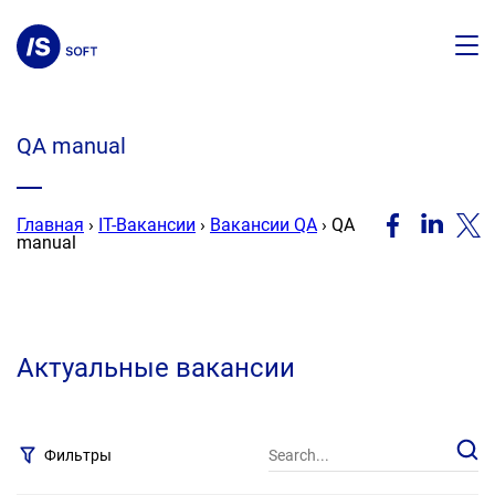
QA manual
F
Главная
›
IT-Вакансии
›
Вакансии QA
›
QA
manual
Актуальные вакансии
Фильтры