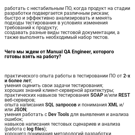
работать с нестабильным ПО, когда продукт на стадии
разработки подвергается различным рискам;
быстро и эффективно анализировать и менять
подходы тестирования в условиях изменения
требований к продукту;
создавать разные виды тестовой документации, а
также выполнять необходимый набор тестов.
Чего мы ждем от Manual QA Engineer, которого
готовы взять на работу?
практического опыта работы в тестировании ПО от
2-х
и более лет
;
умения оценить свои задачи тестирования;
хороших знаний клиент-серверной архитектуры;
практических навыков тестирования
SOAP
и/или
REST
веб-серверов;
опыта написания
SQL запросов
и понимания
XML
и/
или
JSON
;
умения работать с
Dev Tools
для выявления и анализа
ошибок;
навыков написания тестовых сценариев и анализа
(работа с
log files
);
хорошего понимания методологий разработки