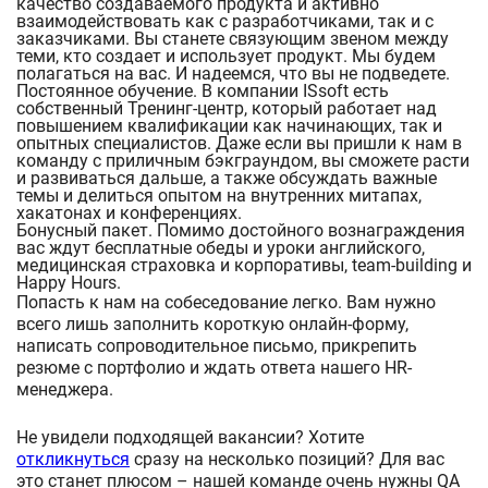
качество создаваемого продукта и активно
взаимодействовать как с разработчиками, так и с
заказчиками. Вы станете связующим звеном между
теми, кто создает и использует продукт. Мы будем
полагаться на вас. И надеемся, что вы не подведете.
Постоянное обучение. В компании ISsoft есть
собственный Тренинг-центр, который работает над
повышением квалификации как начинающих, так и
опытных специалистов. Даже если вы пришли к нам в
команду с приличным бэкграундом, вы сможете расти
и развиваться дальше, а также обсуждать важные
темы и делиться опытом на внутренних митапах,
хакатонах и конференциях.
Бонусный пакет. Помимо достойного вознаграждения
вас ждут бесплатные обеды и уроки английского,
медицинская страховка и корпоративы, team-building и
Happy Hours.
Попасть к нам на собеседование легко. Вам нужно
всего лишь заполнить короткую онлайн-форму,
написать сопроводительное письмо, прикрепить
резюме с портфолио и ждать ответа нашего HR-
менеджера.
Не увидели подходящей вакансии? Хотите
откликнуться
сразу на несколько позиций? Для вас
это станет плюсом – нашей команде очень нужны QA