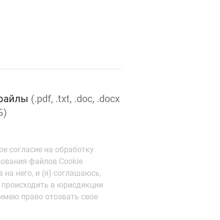
 файлы
(.pdf, .txt, .doc, .docx
Б)
ое согласие на обработку
зования файлов Cookie
 на него, и (я) соглашаюсь,
ка происходить в юрисдикции
 имею право отозвать свое