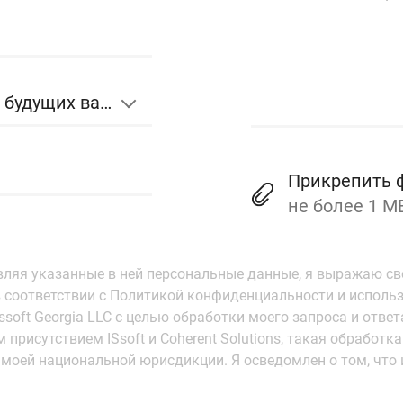
Отправь своё CV здесь для будущих вакансий
Прикрепить
не более 1 М
вляя указанные в ней персональные данные, я выражаю св
 соответствии с Политикой конфиденциальности и исполь
Issoft Georgia LLC с целью обработки моего запроса и ответа
 присутствием ISsoft и Coherent Solutions, такая обработ
т моей национальной юрисдикции. Я осведомлен о том, что