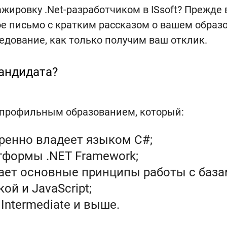
ажировку .Net-разработчиком в ISsoft? Прежде 
е письмо с кратким рассказом о вашем образ
едование, как только получим ваш отклик.
андидата?
профильным образованием, который:
ренно владеет языком C#;
тформы .NET Framework;
мает основные принципы работы с база
ой и JavaScript;
Intermediate и выше.